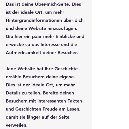
Das ist deine Über-mich-Seite. Dies
expired.
ist der ideale Ort, um mehr
The trial's over, but the show must go
on! 🎬 Upgrade now to keep your web
Hintergrundinformationen über dich
masterpiece in the spotlight.
und deine Website hinzuzufügen.
Gib hier ein paar mehr Einblicke und
erwecke so das Interesse und die
Aufmerksamkeit deiner Besucher.
Jede Website hat ihre Geschichte -
erzähle Besuchern deine eigene.
Dies ist der ideale Ort, um mehr
Details zu teilen. Bereite deinen
Besuchern mit interessanten Fakten
und Geschichten Freude am Lesen,
damit sie länger auf der Seite
Michael Beck
Online
verweilen.