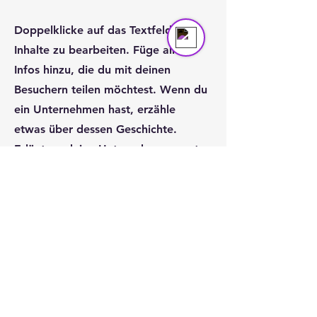
Doppelklicke auf das Textfeld, um
Inhalte zu bearbeiten. Füge alle
Infos hinzu, die du mit deinen
Besuchern teilen möchtest. Wenn du
ein Unternehmen hast, erzähle
etwas über dessen Geschichte.
Erläutere deine Unternehmenswerte
und wie du dich für Kunden
engagierst. Füge ein Foto, Video
oder eine Galerie hinzu und erhöhe
so die Interaktion.
Kontakt